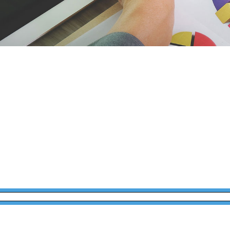
отзывов о коучерах и 
 других людей