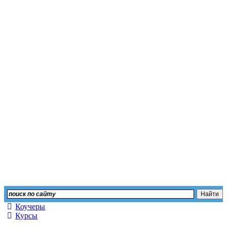
Независимый сайт отз
Оставьте свой отзыв или изучите мнение других
Коучеры
Курсы