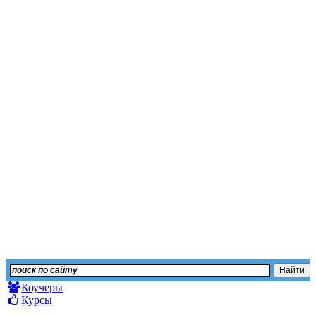
Независимый сайт отз
Оставьте свой отзыв или изучите мнение других
Коучеры
Курсы