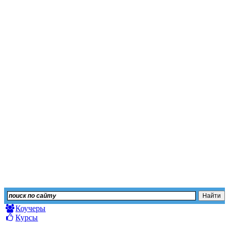
Независимый сайт отз
Оставьте свой отзыв или изучите мнение других
Коучеры
Курсы