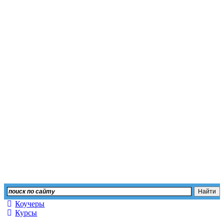
Независимый сайт отз
Оставьте свой отзыв или изучите мнение других
Коучеры
Курсы