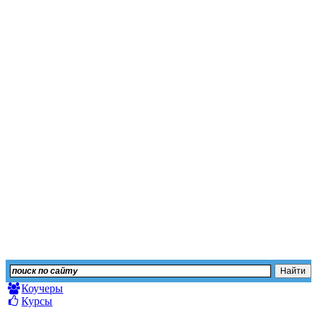
Независимый сайт отз
Оставьте свой отзыв или изучите мнение других
Коучеры
Курсы