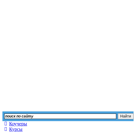
Независимый сайт отз
Оставьте свой отзыв или изучите мнение других
Коучеры
Курсы