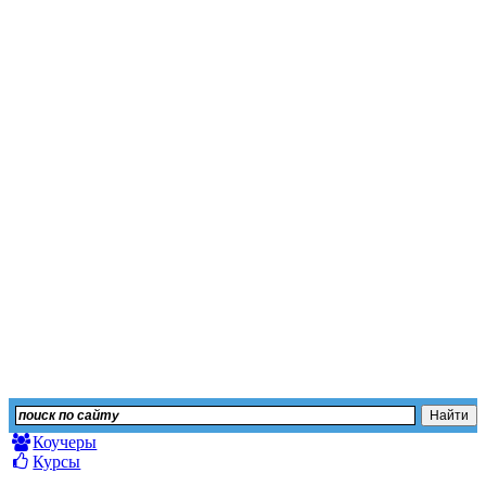
Независимый сайт отз
Оставьте свой отзыв или изучите мнение других
Коучеры
Курсы