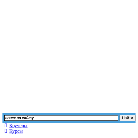
Независимый сайт отз
Оставьте свой отзыв или изучите мнение других
Коучеры
Курсы