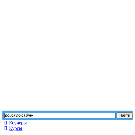
Независимый сайт отз
Оставьте свой отзыв или изучите мнение других
Коучеры
Курсы