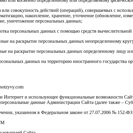
мо или косвенно определенному или определяемому физическом
или совокупность действий (операций), совершаемых с использ
ематизацию, накопление, хранение, уточнение (обновление, измен
ение, уничтожение персональных данных;
отка персональных данных с помощью средств вычислительной 
ные на раскрытие персональных данных неопределенному кругу
ные на раскрытие персональных данных определенному лицу ил
рсональных данных на территорию иностранного государства ор
sotzyvy.com
ети Интернет и использующее функциональные возможности Сайт
и персональные данные Администрации Сайта (далее также – Суб
чении, указанном в Федеральном законе от 27.07.2006 № 152-Ф
ЕМ
ьзователей Сайта.