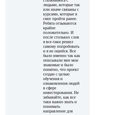
сталкиваюсь с
людьми, которые так
или иначе связаны с
курсами, которые я
смог пройти ранее.
Ребята отзываются
крайне
положительно. И
после стольких слов
я все-таки решил
самому попробовать
и я не ошибся. Все
было именно так как
описывали мне мои
знакомые и было
понятно, что проект
создан с целью
обучения и
ознакомления людей
в сфере
инвестирования. Не
забывайте, как все
таки важно знать и
понимать
направление для