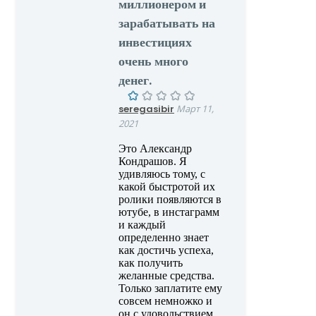
миллионером и
зарабатывать на
инвестициях
очень много
денег.
seregasibir
Март 11,
2021
Это Александр
Кондрашов. Я
удивляюсь тому, с
какой быстротой их
ролики появляются в
ютубе, в инстаграмм
и каждый
определенно знает
как достичь успеха,
как получить
желанные средства.
Только заплатите ему
совсем немножко и
он с удовольствием