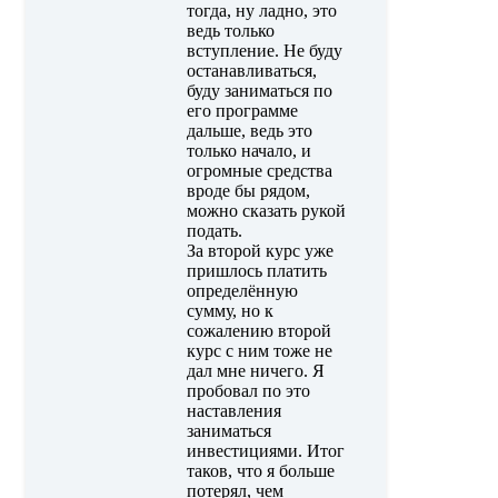
тогда, ну ладно, это
ведь только
вступление. Не буду
останавливаться,
буду заниматься по
его программе
дальше, ведь это
только начало, и
огромные средства
вроде бы рядом,
можно сказать рукой
подать.
За второй курс уже
пришлось платить
определённую
сумму, но к
сожалению второй
курс с ним тоже не
дал мне ничего. Я
пробовал по это
наставления
заниматься
инвестициями. Итог
таков, что я больше
потерял, чем