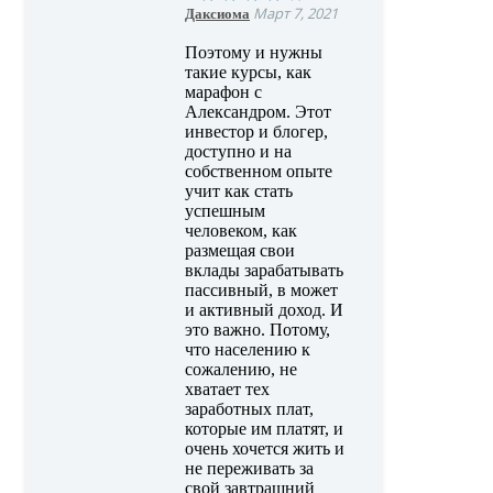
Даксиома
Март 7, 2021
Поэтому и нужны
такие курсы, как
марафон с
Александром. Этот
инвестор и блогер,
доступно и на
собственном опыте
учит как стать
успешным
человеком, как
размещая свои
вклады зарабатывать
пассивный, в может
и активный доход. И
это важно. Потому,
что населению к
сожалению, не
хватает тех
заработных плат,
которые им платят, и
очень хочется жить и
не переживать за
свой завтрашний