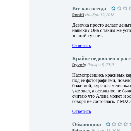
Все как всегда
Renifi
Ноябрь 19, 2018
Девочка просто делает деньг
навыки? Она с таким же усп
знаний тут нет.
Ответить
Крайне недоволен и рас
Dyvefy
Январь 5, 2019
Насмотревшись красивых кар
под её фотографиями, повелс
боже мой, курс для меня ока
уже знал, а остальное не был
считаю что Алена может и хо
говоря не состоялась. ИМХО
Ответить
Обманщица
Bybaqoo
Январь 13, 2019