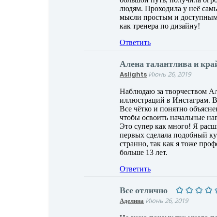
людям. Проходила у неё самы
мысли простым и доступным 
как тренера по дизайну!
Ответить
Алена талантлива и кра
Aslights
Июнь 26, 2019
Наблюдаю за творчеством Ал
иллюстраций в Инстаграм. Ве
Все чётко и понятно объясне
чтобы освоить начальные нав
Это супер как много! Я расш
первых сделала подобный кур
странно, так как я тоже про
больше 13 лет.
Ответить
Все отлично
Аделина
Июнь 26, 2019