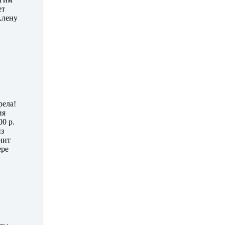
ет
Алену
рела!
ия
0 р.
из
чит
ере