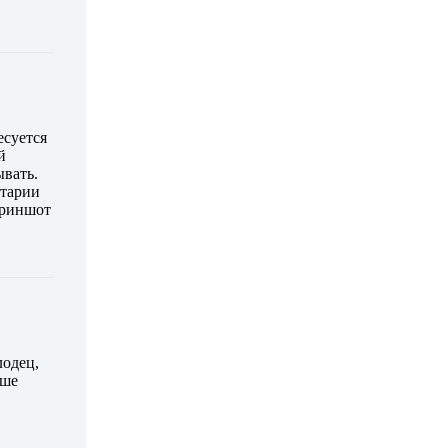
есуется
й
ывать.
нтарии
криншот
лодец,
ьше