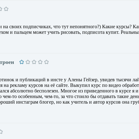
и на своих подписчиках, что тут непонятного?) Какие курсы? Ка
ехом и пальцем может учить рисовать, подписота купит. Реальны
строен
тинок и публикаций в инсте у Алены Гейзер, увидев тысячи ла
я на рекламу курсов на её сайте. Выкупил курс по видео обработ
зался абсолютно бесполезен. Многое из приведенного в курсе я и
о чем-то особенным, чем-то, за что стоило бы отдавать такие ден
роший инстаграм блогер, но как учитель и автор курсов она гру