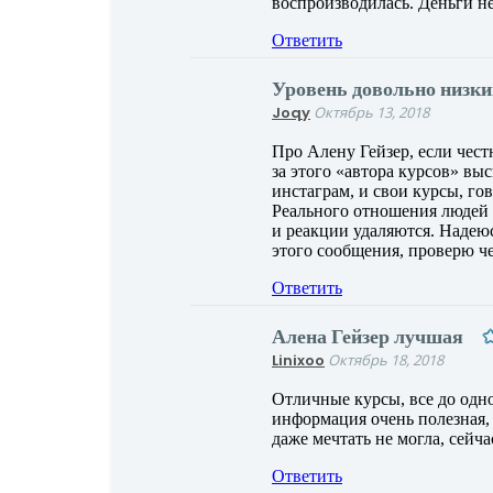
воспроизводилась. Деньги не
Ответить
Уровень довольно низки
Joqy
Октябрь 13, 2018
Про Алену Гейзер, если чест
за этого «автора курсов» вы
инстаграм, и свои курсы, го
Реального отношения людей к
и реакции удаляются. Надеюс
этого сообщения, проверю че
Ответить
Алена Гейзер лучшая
Linixoo
Октябрь 18, 2018
Отличные курсы, все до одно
информация очень полезная, 
даже мечтать не могла, сейча
Ответить