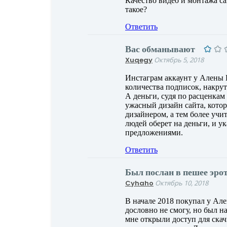
Качество видео и монтажа са
такое?
Ответить
Вас обманывают
Xuqegy
Октябрь 5, 2018
Инстаграм аккаунт у Алены 
количества подписок, накрут
А деньги, судя по расценкам 
ужасный дизайн сайта, котор
дизайнером, а тем более учи
людей оберет на деньги, и у
предложениями.
Ответить
Был послан в пешее эро
Cyhaho
Октябрь 10, 2018
В начале 2018 покупал у Але
дословно не смогу, но был н
мне открыли доступ для скач