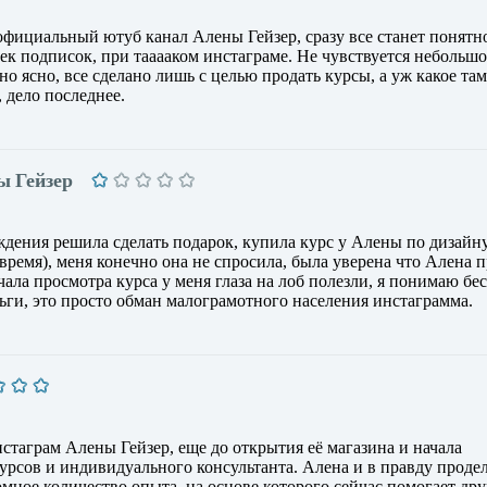
официальный ютуб канал Алены Гейзер, сразу все станет понятн
ек подписок, при тааааком инстаграме. Не чувствуется небольшо
но ясно, все сделано лишь с целью продать курсы, а уж какое там
, дело последнее.
ы Гейзер
дения решила сделать подарок, купила курс у Алены по дизайну
время), меня конечно она не спросила, была уверена что Алена 
ачала просмотра курса у меня глаза на лоб полезли, я понимаю бе
еньги, это просто обман малограмотного населения инстаграмма.
стаграм Алены Гейзер, еще до открытия её магазина и начала
курсов и индивидуального консультанта. Алена и в правду проде
мное количество опыта, на основе которого сейчас помогает др