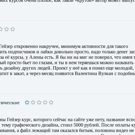
мих курсов очень плохое, как такой «крутой» автор может выпус
Гейзер откровенно накручен, минимум активности для такого
ить подписчиков и лайки довольно просто, надо только денег за
за её курсы, у Алены есть. Я бы ни на миг не поверил, что имея 
ый просто бьет по глазам, и ты в нем теряешься можно называть 
ть дизайну других людей. Проект у неё как я понял еще молодой,
катит в закат, а через месяц появится Валентина Вулкан с подоб
тическое
ны Гейзер курс, которого сейчас на сайте уже нету, название вс
а тему графического дизайна, стоил 5000 рублей. После оплаты 
ивания, а файл лежащий там оказался битым, половина видео не