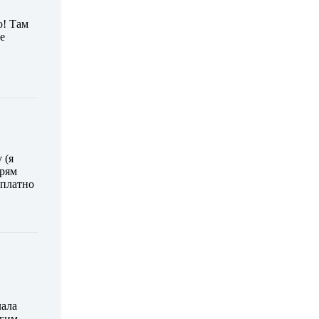
о! Там
е
 (я
прям
сплатно
лала
угим