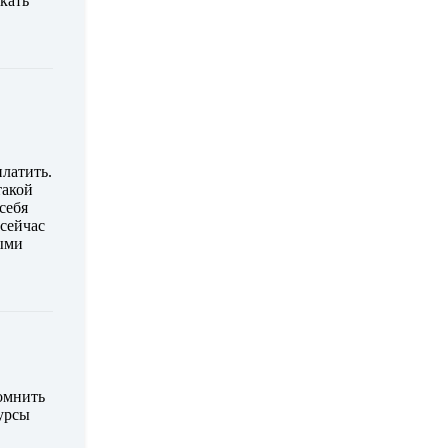
кать
платить.
такой
себя
 сейчас
ными
помнить
курсы