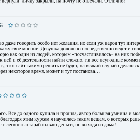
 вернули, личку закрыли, на почту не отвечали. Отлично!
й
но даже говорить особо нет желания, но если уж народ тут интер
скажу свое мнение. Девушка довольно посредственно ведет и сво
ворю как один из людей, которым «посчастливилось» на них поб
 ней и её деятельности найти сложно, т.к все неугодные комме
ь, этот сайт таким грешить не будет, на всякий случай сделаю с
рез некоторое время, может и тут постанова…
го. Все до одного купила и прошла, автор большая умница и мо
благодаря этим курсам я научилась таким вещам, о которых ран
с с легкостью зарабатываю деньги, не выходя из дома!