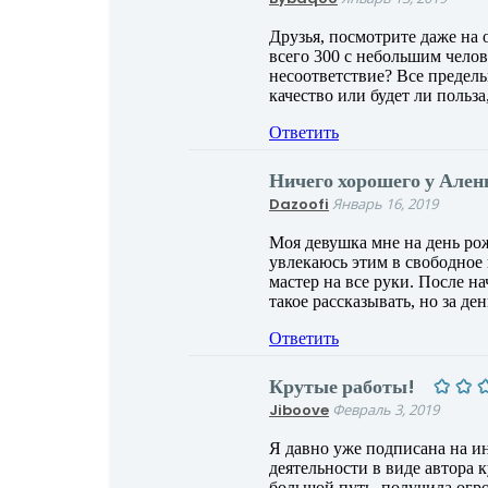
Друзья, посмотрите даже на 
всего 300 с небольшим челов
несоответствие? Все предель
качество или будет ли польза
Ответить
Ничего хорошего у Ален
Dazoofi
Январь 16, 2019
Моя девушка мне на день рож
увлекаюсь этим в свободное 
мастер на все руки. После н
такое рассказывать, но за д
Ответить
Крутые работы!
Jiboove
Февраль 3, 2019
Я давно уже подписана на ин
деятельности в виде автора 
большой путь, получила огро