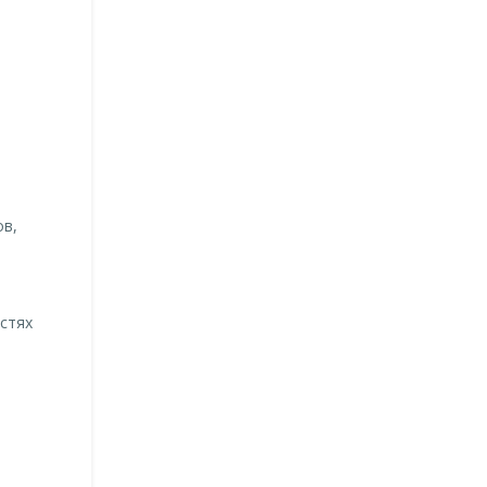
ов,
стях