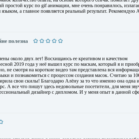
й простой курс по gif анимации, мне очень понравилось, излага
языком, а главное появляется реальный результат. Рекомендую 
йне полезна
ены около двух лет! Восхищаюсь ее креативом и качеством
сной 2019 года у неё вышел курс по маскам, который я и приоб
но, не смотря на короткие видео там представлена вся информац
ыки и познакомиться с процессом создания масок. Считаю за 100
ирила свои скилы! Благодарю Алёну за то что именно она одна 
с. А все что пишут здесь недовольные посетители, для меня зву
фессиональный дизайнер с дипломом. И у меня опыт в данной сф