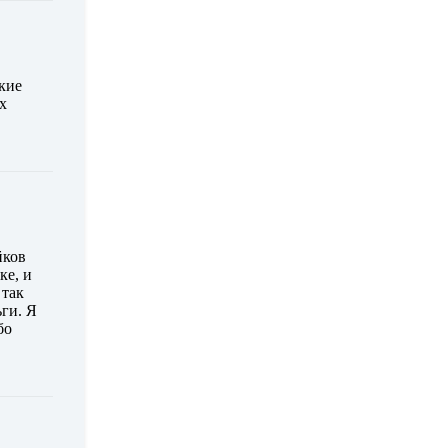
кие
х
йков
ке, и
 так
ьги. Я
бо