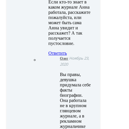
Если кто-то знает в
каком журнале Анна
работала, расскажите
пожалуйста, или
может быть сама
Анна увидит и
расскажет? А так
получается
пустословие.
Ответить
Олег
Ноябрь 23,
2020
Вы правы,
девушка
придумала себе
факты
биографии.
Она работала
не в крупном
глянцевом
журнале, а в
рекламном
журнальчике