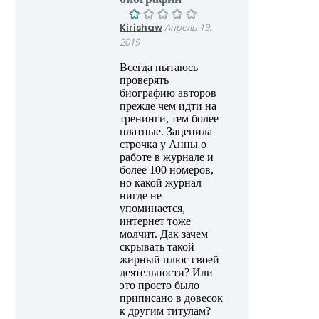
Kirishaw
Апрель 19,
2019
Всегда пытаюсь
проверять
биографию авторов
прежде чем идти на
тренинги, тем более
платные. Зацепила
строчка у Анны о
работе в журнале и
более 100 номеров,
но какой журнал
нигде не
упоминается,
интернет тоже
молчит. Дак зачем
скрывать такой
жирный плюс своей
деятельности? Или
это просто было
приписано в довесок
к другим титулам?