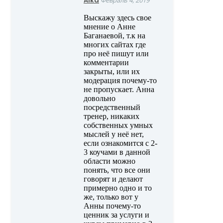
Alka
Февраль 4, 2019
Выскажу здесь свое
мнение о Анне
Баганаевой, т.к на
многих сайтах где
про неё пишут или
комментарии
закрыты, или их
модерация почему-то
не пропускает. Анна
довольно
посредственный
тренер, никаких
собственных умных
мыслей у неё нет,
если ознакомится с 2-
3 коучами в данной
области можно
понять, что все они
говорят и делают
примерно одно и то
же, только вот у
Анны почему-то
ценник за услуги и