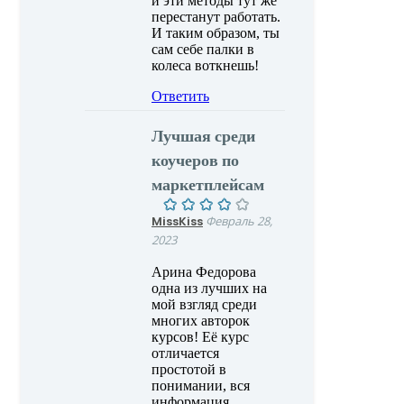
и эти методы тут же
перестанут работать.
И таким образом, ты
сам себе палки в
колеса воткнешь!
Ответить
Лучшая среди
коучеров по
маркетплейсам
MissKiss
Февраль 28,
2023
Арина Федорова
одна из лучших на
мой взгляд среди
многих авторок
курсов! Её курс
отличается
простотой в
понимании, вся
информация