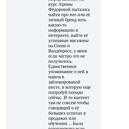
курс Арины
Фёдоровой пыталась
найти про нее или её
личный бренд хоть
какую-то
информацию в
интернете, найти её
успешные магазины
на Озоне и
Валдберисе, у меня
если честно это не
получилось.
Единственное
упоминание о ней я
нашла в
заблокированой
инсте, в которую еще
попробуй попади
сейчас. И то контент
там не совсем чтобы
говорящий о её
больших успехах в
продажах или
обучении… Была
разочарована если