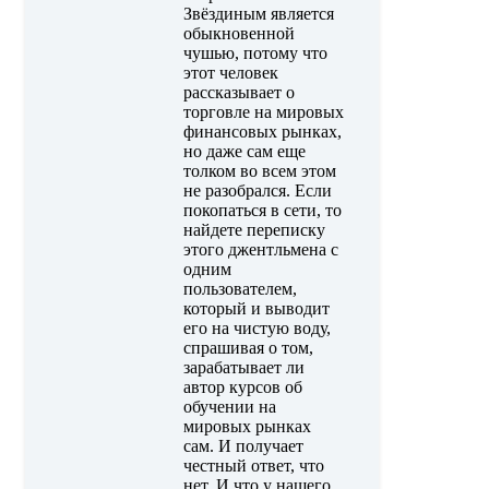
Звёздиным является
обыкновенной
чушью, потому что
этот человек
рассказывает о
торговле на мировых
финансовых рынках,
но даже сам еще
толком во всем этом
не разобрался. Если
покопаться в сети, то
найдете переписку
этого джентльмена с
одним
пользователем,
который и выводит
его на чистую воду,
спрашивая о том,
зарабатывает ли
автор курсов об
обучении на
мировых рынках
сам. И получает
честный ответ, что
нет. И что у нашего