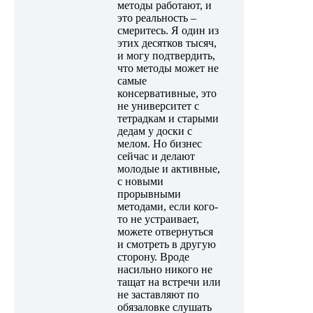
методы работают, и
это реальность –
смеритесь. Я один из
этих десятков тысяч,
и могу подтвердить,
что методы может не
самые
консервативные, это
не университет с
тетрадкам и старыми
дедам у доски с
мелом. Но бизнес
сейчас и делают
молодые и активные,
с новыми
прорывными
методами, если кого-
то не устраивает,
можете отвернуться
и смотреть в другую
сторону. Вроде
насильно никого не
тащат на встречи или
не заставляют по
обязаловке слушать