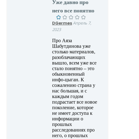
Уже давно про
него все понятно
DGermes
Апрель 7,
2023
Про Аяза
Шабутдинова уже
столько материалов,
разоблачающих
вышло, всем уже все
стало понятно – это
обыкновенный
инфо-цыган. К
сожалению страна у
нас большая, и с
каждым годом
подрастает все новое
поколение, которое
не имеет доступа к
информации о
прошлых
расследованиях про
него, о прошлых