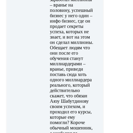
– вранье на
половину, успешный
бизнес у него один –
инфо бизнес, где он
продает секреты
успеха, которых не
знает, и вот на этом
он сделал миллионы.
Обещает людям что
они после его
обучения станут
миллиардерами –
вранье, приведи
поставь сюда хоть
одного миллиардера
реального, который
действительно
скажет, что обязан
Аязу Шабутдинову
своим успехом, и
проходил его курсы,
которые ему
помогли? Короче
обычный мошенник,