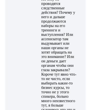
проводятся
следственные
действия? Почему у
него и дальше
продолжаются
наборы на его
тренинги и
выступления? Или
ассенизатор там
выдумывает или
наши органы не
хотят обращать на
это внимание? Или
он деньги дает
органам чтобы они
глаза закрывали?
Короче тут явно что-
то не чисто, если
выбирать какие-то
бизнес курсы, то
точно не у этого
спикера, больно
много неизвестного
тут, я больше
склоняюсь что это и