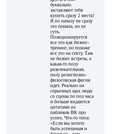
буквально
заставляют тебя
купить сразу 2 места!
Я по началу не сразу
это поняла, но не
суть.
Позиционируется
все это как бизнес-
тренинг, но похоже
все это на секту. Там
не бизнес встреча, а
какая-то полу
развлекательная,
полу религиозно-
филосовская фигня
идет. Реально на
серьезных щах люди
со сцены по пол часа
и больше кидаются
цитатами из
пабликов ВК про
успех. Что-то типа:
«Если вы хотите
быть успешным и
богатым – вам