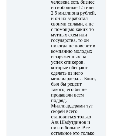
человека есть бизнес
и свободные 1.5 или
2.5 миллиона рублей,
и он их заработал
своими силами, а не
с помощью каких-то
мутных схем или
государства, то он
никогда не поверит в
компанию молодых
и заряженных на
успех спикеров,
которые обещают
сделать из него
миллиардера… Блин,
был бы рецепт
такого, его бы не
продавали всем
подряд.
Миллиардерами тут
скорей всего
становиться только
Аяз Шабутдинов и
никто больше. Все
остальное это только