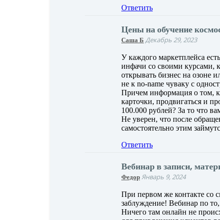
Ответить
Цены на обучение космос
Саша Б
Декабрь 29, 2023
У каждого маркетплейса ест
инфачи со своими курсами, к
открывать бизнес на озоне и
не к no-name чуваку с одно
Причем информация о том, к
карточки, продвигаться и пр
100.000 рублей? За то что в
Не уверен, что после обраще
самостоятельно этим займутс
Ответить
Вебинар в записи, матер
Федор
Январь 9, 2024
При первом же контакте со
заблуждение! Вебинар по то
Ничего там онлайн не происх