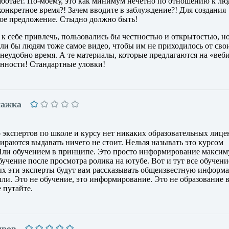
аботает. По-моему, это как минимум нечетно по отношению к лю
конкретное время?! Зачем вводите в заблуждение?! Для создания
ое предложение. Стыдно должно быть!
 к себе привлечь, пользовались бы честностью и открытостью, но
ли бы людям тоже самое видео, чтобы им не приходилось от сво
в неудобно время. А те материалы, которые предлагаются на «веб
нности! Стандартные уловки!
мажка
 экспертов по школе и курсу нет никаких образовательных лице
ираются выдавать ничего не стоит. Нельзя называть это курсом
Или обучением в принципе. Это просто информирование максим
бучение после просмотра ролика на ютубе. Вот и тут все обучени
рых эти эксперты будут вам рассказывать общеизвестную информ
чили. Это не обучение, это информирование. Это не образование в
 путайте.
дров