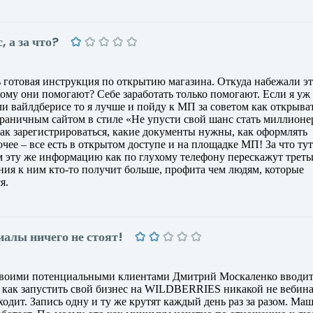
, а за что?
ь готовая инструкция по открытию магазина. Откуда набежали э
ому они помогают? Себе заработать только помогают. Если я уж
ли вайлдберисе то я лучше и пойду к МП за советом как открыва
страничным сайтом в стиле «Не упусти свой шанс стать миллионе
ак зарегистрироваться, какие документы нужны, как оформлять
очее – все есть в открытом доступе и на площадке МП! За что тут
ам эту же информацию как по глухому телефону перескажут треть
ния к ним кто-то получит больше, профита чем людям, которые
я.
иалы ничего не стоят!
 своими потенциальными клиентами Дмитрий Москаленко вводит
, как запустить свой бизнес на WILDBERRIES никакой не вебина
одит. Запись одну и ту же крутят каждый день раз за разом. Ма