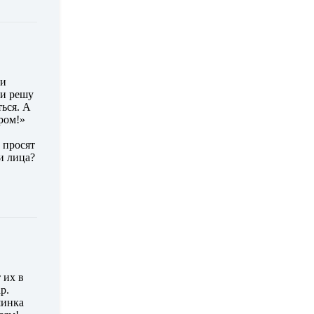
ти
 и решу
ться. А
ром!»
 просят
и лица?
 их в
р.
шинка