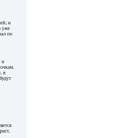
ей, и
а уже
вал по
 и
лочкам.
, в
будут
яется
раст,