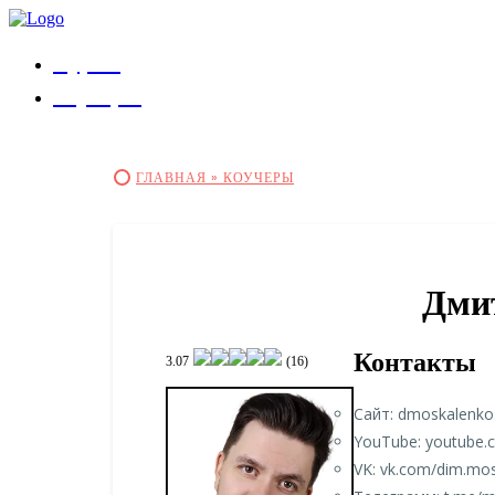
Курсы
Коучеры
ГЛАВНАЯ »
КОУЧЕРЫ
Дми
Контакты
3.07
(16)
Сайт: dmoskalenko
YouTube: youtube
VK: vk.com/dim.mo