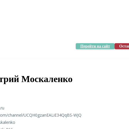
Перейти на сайт
Оста
трий Москаленко
.ru
.com/channel/UCQH0gzanEALiE34QqBS-WJQ
skalenko