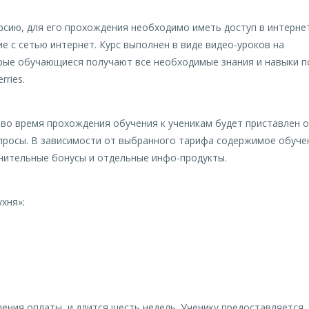
рсию, для его прохождения необходимо иметь доступ в интернет
е с сетью интернет. Курс выполнен в виде видео-уроков на
рые обучающиеся получают все необходимые знания и навыки п
ries.
 во время прохождения обучения к ученикам будет приставлен 
опросы. В зависимости от выбранного тарифа содержимое обуче
лнительные бонусы и отдельные инфо-продукты.
хня»:
ления оплаты, и длится шесть недель. Ученику предоставляется