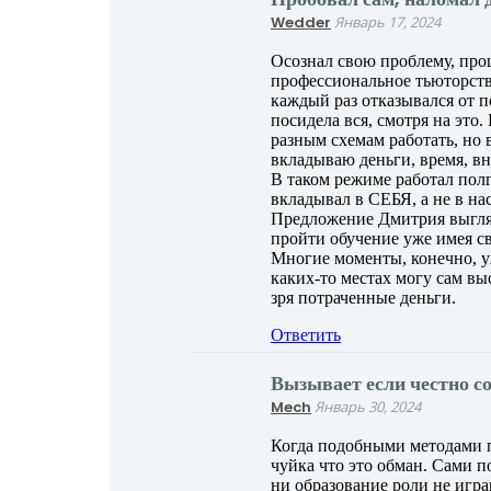
Wedder
Январь 17, 2024
Осознал свою проблему, про
профессиональное тьюторство
каждый раз отказывался от п
посидела вся, смотря на это
разным схемам работать, но 
вкладываю деньги, время, вни
В таком режиме работал полг
вкладывал в СЕБЯ, а не в на
Предложение Дмитрия выгляд
пройти обучение уже имея с
Многие моменты, конечно, у
каких-то местах могу сам вы
зря потраченные деньги.
Ответить
Вызывает если честно с
Mech
Январь 30, 2024
Когда подобными методами п
чуйка что это обман. Сами по
ни образование роли не игра