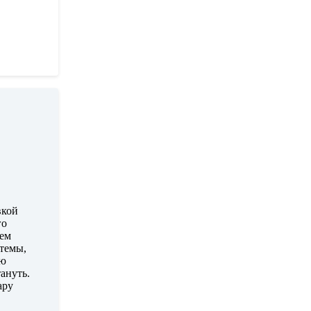
вкой
го
лем
 темы,
ью
ануть.
ару