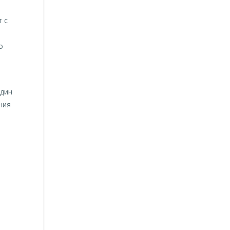
 с
о
один
ния