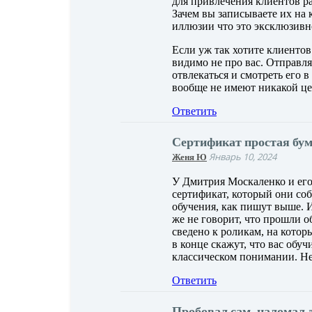
для привлечения клиентов р
Зачем вы записываете их на 
иллюзии что это эксклюзивн
Если уж так хотите клиентов
видимо не про вас. Отправля
отвлекаться и смотреть его 
вообще не имеют никакой це
Ответить
Сертификат простая бу
Женя Ю
Январь 10, 2024
У Дмитрия Москаленко и его
сертификат, который они соб
обучения, как пишут выше. 
же не говорит, что прошли о
сведено к роликам, на кото
в конце скажут, что вас обу
классическом понимании. Не
Ответить
Пробовал сам, наломал 