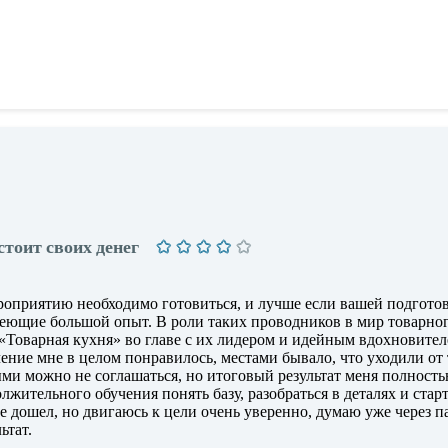
стоит своих денег
роприятию необходимо готовиться, и лучше если вашей подгото
еющие большой опыт. В роли таких проводников в мир товарно
 «Товарная кухня» во главе с их лидером и идейным вдохновите
ние мне в целом понравилось, местами бывало, что уходили от
ыми можно не соглашаться, но итоговый результат меня полност
лжительного обучения понять базу, разобраться в деталях и старт
не дошел, но двигаюсь к цели очень уверенно, думаю уже через п
ьтат.