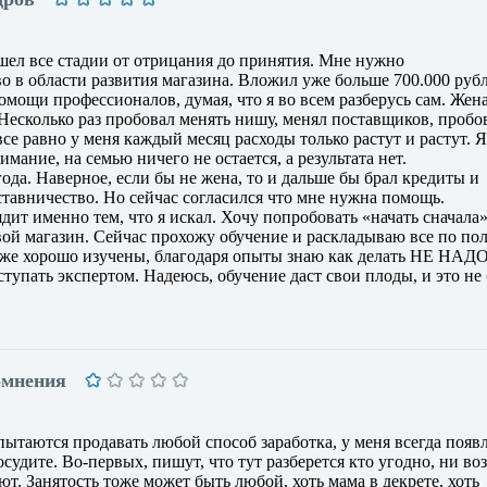
шел все стадии от отрицания до принятия. Мне нужно
 в области развития магазина. Вложил уже больше 700.000 рубл
омощи профессионалов, думая, что я во всем разберусь сам. Жен
. Несколько раз пробовал менять нишу, менял поставщиков, пробо
все равно у меня каждый месяц расходы только растут и растут. Я
мание, на семью ничего не остается, а результата нет.
ода. Наверное, если бы не жена, то и дальше бы брал кредиты и
ставничество. Но сейчас согласился что мне нужна помощь.
ит именно тем, что я искал. Хочу попробовать «начать сначала»
вой магазин. Сейчас прохожу обучение и раскладываю все по по
же хорошо изучены, благодаря опыты знаю как делать НЕ НАДО
ступать экспертом. Надеюсь, обучение даст свои плоды, и это не 
омнения
ытаются продавать любой способ заработка, у меня всегда появл
судите. Во-первых, пишут, что тут разберется кто угодно, ни воз
ют. Занятость тоже может быть любой, хоть мама в декрете, хоть