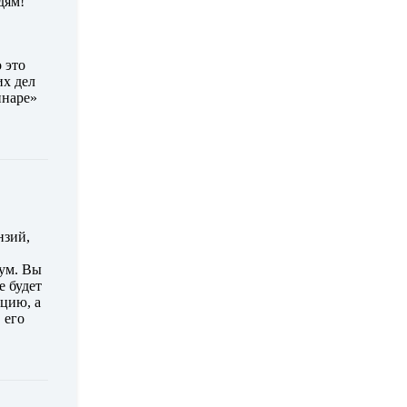
дям!
 это
их дел
инаре»
нзий,
ум. Вы
е будет
ацию, а
 его