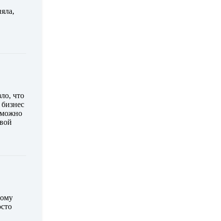
яла,
ло, что
 бизнес
к можно
свой
ному
осто