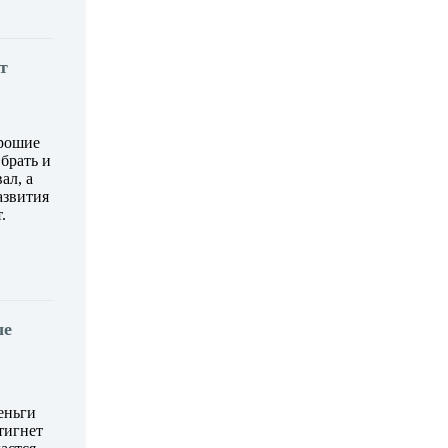
т
орошие
брать и
ал, а
азвития
.
ше
еньги
тигнет