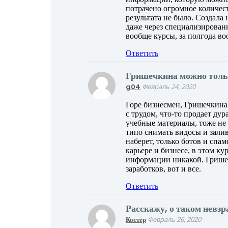
потрачено огромное количест
результата не было. Создала 
даже через специализированн
вообще курсы, за полгода во
Ответить
Гришечкина можно тольк
g04
Февраль 24, 2020
Горе бизнесмен, Гришечкина
с трудом, что-то продает ду
учебные материалы, тоже не 
типо снимать видосы и залив
наберет, только ботов и спа
карьере и бизнесе, в этом к
информации никакой. Гришеч
заработков, вот и все.
Ответить
Расскажу, о таком невз
Костер
Февраль 26, 2020