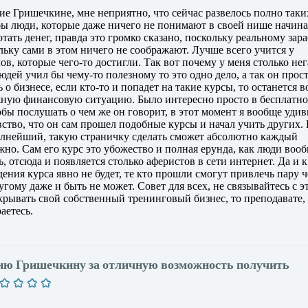
ие Гришечкине, мне неприятно, что сейчас развелось полно таки
обы люди, которые даже ничего не понимают в своей нише начин
отать денег, правда это громко сказано, поскольку реальному зар
льку сами в этом ничего не соображают. Лучше всего учится у
в, которые чего-то достигли. Так вот почему у меня столько нег
юдей учил бы чему-то полезному то это одно дело, а так он прос
 о бизнесе, если кто-то и попадет на такие курсы, то останется 
ожную финансовую ситуацию. Было интересно просто в бесплатн
обы послушать о чем же он говорит, в этот момент я вообще удив
увство, что он сам прошел подобные курсы и начал учить других. 
 полнейший, такую страничку сделать сможет абсолютно каждый
но. Сам его курс это убожество и полная ерунда, как люди воо
, отсюда и появляется столько аферистов в сети интернет. Да и к
дения курса явно не будет, те кто прошли смогут привлечь пару 
угому даже и быть не может. Совет для всех, не связывайтесь с э
крывать свой собственный тренинговый бизнес, то преподавате, 
аетесь.
нию Гришечкину за отличную возможность получить