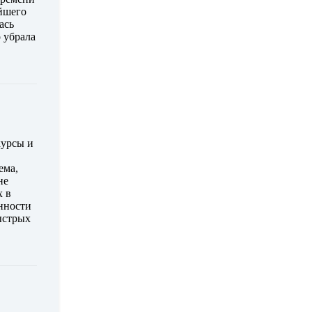
ейшего
ась
 убрала
курсы и
ема,
не
х в
енности
ыстрых