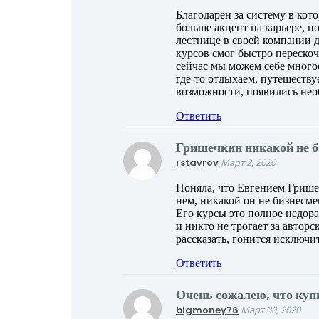
Благодарен за систему в кот
больше акцент на карьере, п
лестнице в своей компании д
курсов смог быстро перескоч
сейчас мы можем себе многое
где-то отдыхаем, путешеству
возможности, появились необ
Ответить
Гришечкин никакой не 
rstavrov
Март 2, 2020
Поняла, что Евгением Грише
нем, никакой он не бизнесм
Его курсы это полное недора
и никто не трогает за автор
рассказать, гонится исключи
Ответить
Очень сожалею, что куп
bigmoney76
Март 30, 2020