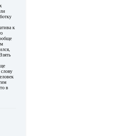
х
али
аботку
атива к
то
вообще
ом
ился,
Взять
бще
 слову
человек
тим
то в