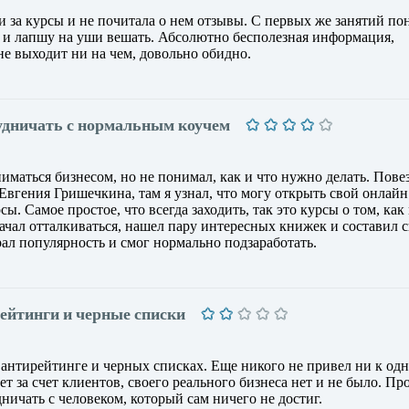
и за курсы и не почитала о нем отзывы. С первых же занятий пон
ь и лапшу на уши вешать. Абсолютно бесполезная информация,
 не выходит ни на чем, довольно обидно.
рудничать с нормальным коучем
иматься бизнесом, но не понимал, как и что нужно делать. Повез
Евгения Гришечкина, там я узнал, что могу открыть свой онлайн
ы. Самое простое, что всегда заходить, так это курсы о том, ка
 начал отталкиваться, нашел пару интересных книжек и составил 
ал популярность и смог нормально подзаработать.
рейтинги и черные списки
 антирейтинге и черных списках. Еще никого не привел ни к од
т за счет клиентов, своего реального бизнеса нет и не было. Пр
ничать с человеком, который сам ничего не достиг.