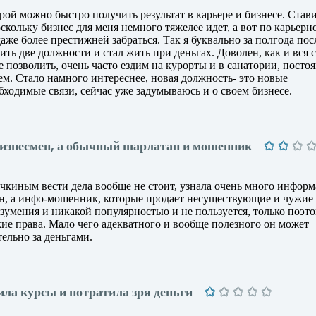
орой можно быстро получить результат в карьере и бизнесе. Став
оскольку бизнес для меня немного тяжелее идет, а вот по карьерн
аже более престижней забраться. Так я буквально за полгода пос
ить две должности и стал жить при деньгах. Доволен, как и вся с
 позволить, очень часто ездим на курорты и в санатории, постоя
ем. Стало намного интереснее, новая должность- это новые
ходимые связи, сейчас уже задумываюсь и о своем бизнесе.
бизнесмен, а обычный шарлатан и мошенник
чкиным вести дела вообще не стоит, узнала очень много информ
ен, а инфо-мошенник, которые продает несуществующие и чужие 
зумения и никакой популярностью и не пользуется, только поэто
ские права. Мало чего адекватного и вообще полезного он может
тельно за деньгами.
ила курсы и потратила зря деньги