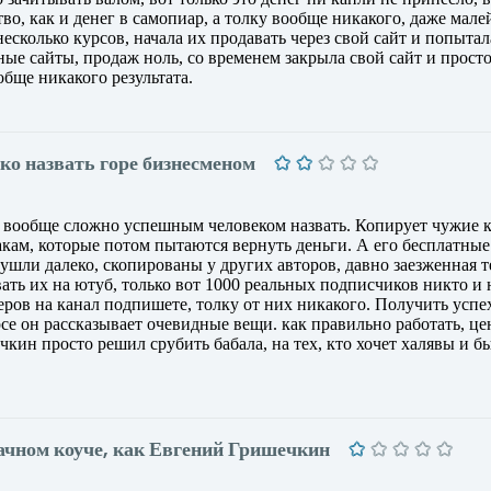
во, как и денег в самопиар, а толку вообще никакого, даже мал
несколько курсов, начала их продавать через свой сайт и попытал
ые сайты, продаж ноль, со временем закрыла свой сайт и просто
обще никакого результата.
о назвать горе бизнесменом
 вообще сложно успешным человеком назвать. Копирует чужие 
ракам, которые потом пытаются вернуть деньги. А его бесплатные
ушли далеко, скопированы у других авторов, давно заезженная т
ать их на ютуб, только вот 1000 реальных подписчиков никто и 
меров на канал подпишете, толку от них никакого. Получить успе
урсе он рассказывает очевидные вещи. как правильно работать, ц
кин просто решил срубить бабала, на тех, кто хочет халявы и б
рачном коуче, как Евгений Гришечкин