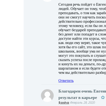
Сегодня речь пойдет о Евген
людей. Обучает он тому, чт
преподавать, о том как зараб
они не смогут научить поско
действительно профессионало
этому человеку, если бы он л
обучает бездарей преподавать
без денег или попадет в сл
доступе найти эти курсы, чт
как люди ему верят, такое ч
хотя бы его сайт, это шлак
школьник, вообще ума не нуж
могут это покупать и слушать
сказать успеха после прохож
и кинуть их на деньги, по-др
шарлатаном и если будете от
чем вы действительно разбир
Ответить
Благодарен очень Евге
результат в карьере
$asha
Февраль 28, 2020