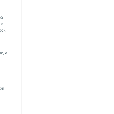
й.
лю
рок,
e, а
.
кой