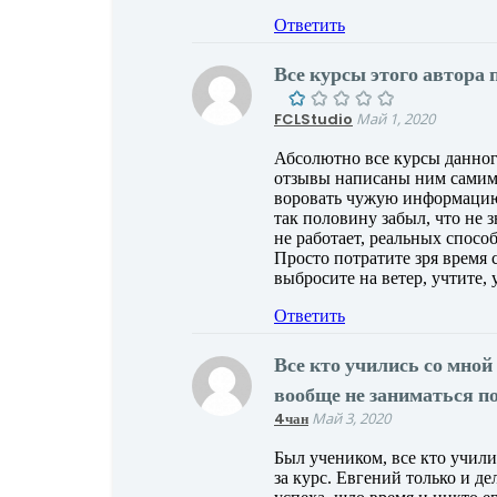
Ответить
Все курсы этого автора 
FCLStudio
Май 1, 2020
Абсолютно все курсы данного
отзывы написаны ним самим. 
воровать чужую информацию,
так половину забыл, что не 
не работает, реальных спосо
Просто потратите зря время 
выбросите на ветер, учтите, 
Ответить
Все кто учились со мной
вообще не заниматься п
4чан
Май 3, 2020
Был учеником, все кто учили
за курс. Евгений только и д