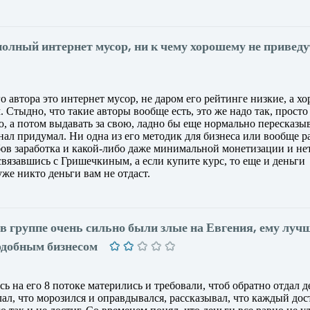
полный интернет мусор, ни к чему хорошему не приведу
 автора это интернет мусор, не даром его рейтинге низкие, а х
Стыдно, что такие авторы вообще есть, это же надо так, просто 
 а потом выдавать за свою, ладно бы еще нормально пересказыв
знал придумал. Ни одна из его методик для бизнеса или вообще р
бов заработка и какой-либо даже минимальной монетизации и нет
связавшись с Гришечкиным, а если купите курс, то еще и деньги
уже никто деньги вам не отдаст.
 в группе очень сильно были злые на Евгения, ему луч
одобным бизнесом
сь на его 8 потоке матерились и требовали, чтоб обратно отдал д
елал, что морозился и оправдывался, рассказывал, что каждый дос