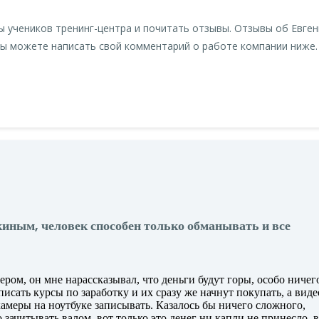
 учеников тренинг-центра и почитать отзывы. Отзывы об Евген
Вы можете написать свой комментарий о работе компании ниже.
киным, человек способен только обманывать и все
ером, он мне нарассказывал, что деньги будут горы, особо ничег
писать курсы по заработку и их сразу же начнут покупать, а виде
амеры на ноутбуке записывать. Казалось бы ничего сложного,
ачитывать валом, вот только это денег ни капли не принесло, 