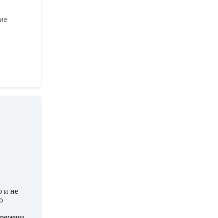
ие
о и не
о
времени