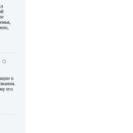
ил
ой
ле
емья,
нно,
ации о
знания.
му его