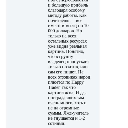
и большую прибыль
благодаря особому
методу работы. Как
почитаешь — все
имеют в месяц по 10
000 долларов. Но
только на всех
остальных ресурсах
уже видна реальная
картина. Понятно,
что в группу
владелец пропускает
только позитив, или
сам его пишет. На
всех отзовиках народ
плюется по Happy
Trader, так что
картина ясна. И да,
пострадавших там
очень много, хоть и
не на огромные
суммы. Лже-учитель
не гнушается и 1-2
сотнями.