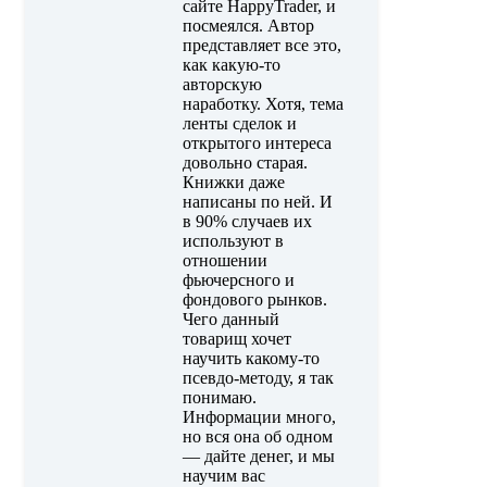
сайте HappyTrader, и
посмеялся. Автор
представляет все это,
как какую-то
авторскую
наработку. Хотя, тема
ленты сделок и
открытого интереса
довольно старая.
Книжки даже
написаны по ней. И
в 90% случаев их
используют в
отношении
фьючерсного и
фондового рынков.
Чего данный
товарищ хочет
научить какому-то
псевдо-методу, я так
понимаю.
Информации много,
но вся она об одном
— дайте денег, и мы
научим вас