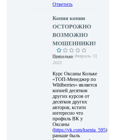
Ответить
Копия копии
ОСТОРОЖНО
ВОЗМОЖНО
МОШЕННИКИ!
Приходько
Февраль 13,
2023
Курс Оксаны Кольке
«ТОП-Менеджер по
Wildberries» является
копией десятков
других курсов от
десятков других
авторов, кстати
интересно что
профиль ВК у
Оксаны
(
https://vk.com/ksenia_595
)
раньше быль