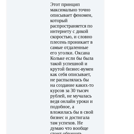
Этот принцип
максимально точно
описывает феномен,
который
распространяется по
интернету с дикой
скоростью, и словно
плесень проникает в
самые отдаленные
его уголки. Оксана
Кольке если бы была
такой успешной и
крутой бизнес-вумен
как себя описывает,
не распылялась бы
на создание каких-то
курсов за 30 тысяч
рублей, не мучалась
ведя онлайн уроки и
подобное, а
вложилась бы в свой
бизнес и достигала
там успехов. Не
думаю что вообще
стоит обращать