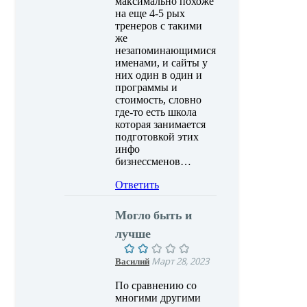
максимально похоже
на еще 4-5 рых
тренеров с такими
же
незапоминающимися
именами, и сайты у
них один в один и
программы и
стоимость, словно
где-то есть школа
которая занимается
подготовкой этих
инфо
бизнессменов…
Ответить
Могло быть и
лучше
Василий
Март 28, 2023
По сравнению со
многими другими