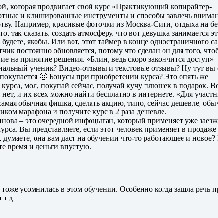
ой, которая продвигает свой курс «Практикующий копирайтер-
артные и клишированные инструменты и способы завлечь внима
тву. Например, красивые фоточки из Москва-Сити, отдыха на бе
то, так сказать, создать атмосферу, что вот девушка занимается эт
 будете, якобы. Или вот, этот таймер в конце одностраничного са
четчик постоянно обновляется, потому что сделан он для того, что
ие на принятие решения. «Блин, ведь скоро закончится доступ»
иальный ученик? Видео-отзывы и текстовые отзывы? Ну тут вы
о покупается 🙂 Бонусы при приобретении курса? Это опять же
курса, мол, покупай сейчас, получай кучу плюшек в подарок. В
 нет, и их всех можно найти бесплатно в интернете. «Для участ
амая обычная фишка, сделать акцию, типо, сейчас дешевле, обы
ником марафона и получите курс в 2 раза дешевле.
линова – это очередной инфоцыган, который применяет уже заез
урса. Вы представляете, если этот человек применяет в продаже
т, думаете, она вам даст на обучении что-то работающее и новое?
те время и деньги впустую.
 тоже усомнилась в этом обучении. Особенно когда зашла речь п
 т.д.