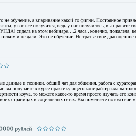
то не обучение, а впаривание какой-то фигни. Постоянное привл
гаты, у вас все получится, ведь у нас получилось, вы правите с
НДА! сидела на этом вебинаре….2 часа , конечно, пожалела, в
толком и не дали. Это не обучение. Не тратье свое драгоценное 
е данные и техники, общий чат для общения, работа с куратора
рые вы получаете в курсе практикующего копирайтера-маркетолог
ртности коуча, то можете какое-то время просто изучать его кон
воих страницах в социальных сетях. Вы поменяете потом свое м
60000 рублей