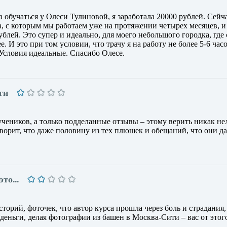
а обучаться у Олеси Тулиновой, я заработала 20000 рублей. Сейч
, с которым мы работаем уже на протяжении четырех месяцев, и
ублей. Это супер и идеально, для моего небольшого городка, где
е. И это при том условии, что трачу я на работу не более 5-6 час
. Условия идеальные. Спасибо Олесе.
ги
учеников, а только подделанные отзывы – этому верить никак нел
оворит, что даже половину из тех плюшек и обещаний, что они да
 это…
торий, фоточек, что автор курса прошла через боль и страдания,
деньги, делая фотографии из башен в Москва-Сити – вас от этог