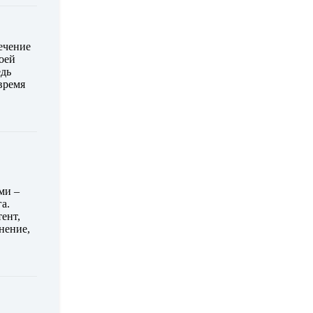
ечение
воей
едь
время
ми –
а.
тент,
нение,