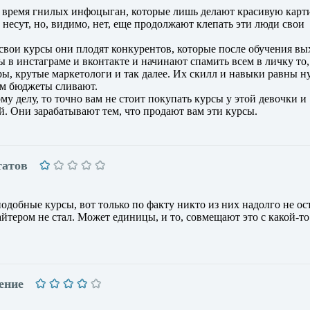
о время гнилых инфоцыган, которые лишь делают красивую карт
е несут, но, видимо, нет, еще продолжают клепать эти люди свои
свои курсы они плодят конкурентов, которые после обучения вы
в инстаграме и вконтакте и начинают спамить всем в личку то,
ы, крутые маркетологи и так далее. Их скилл и навыки равны н
ам бюджеты сливают.
му делу, то точно вам не стоит покупать курсы у этой девочки и
. Они зарабатывают тем, что продают вам эти курсы.
татов
добные курсы, вот только по факту никто из них надолго не ост
йтером не стал. Может единицы, и то, совмещают это с какой-то
ение