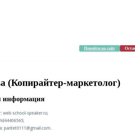
Перейти на сайт
Оста
а (Копирайтер-маркетолог)
я информация
 web-school-speaker.ru;
/id44406565;
: paritet0111@gmail.com.