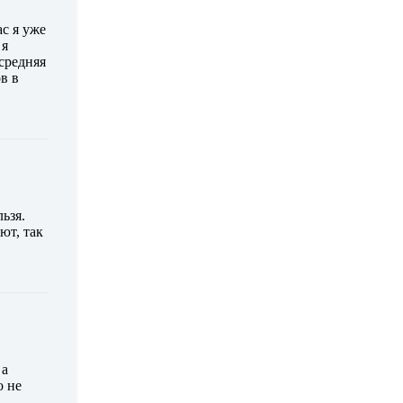
ас я уже
 я
 средняя
ов в
ьзя.
ют, так
 а
о не