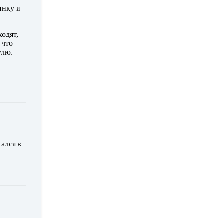
инку и
ходят,
 что
улю,
ался в