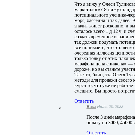
Что я вижу у Олеси Тулинов
маркетолог»? Я вижу станд
потенциального ученика-жер
моря, бассейна и так далее. Э
значит живет роскошно, и вы
осталось всего 1 д 12 ч, и с
создать временное ограничен
так должен подумать потенц
все понимаете, что это легк
очередная иллюзия ценности 
только толку от этих плюшек
марафона цена снижена» — с
дороже, но вы станьте участ
Так что, блин, эта Олеся Ту
методы для продажи своего к
курса то, что уже не работае
смешите. Вы просто потрати
Ответить
Ника
Июль 20, 2022
После 3 дней марафона
оплату по 3000, 45000 и
Ответить