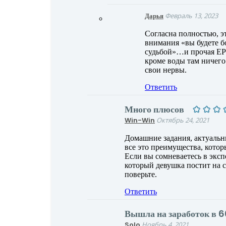
Дарья
Февраль 13, 2023
Согласна полностью, э
внимания «вы будете бо
судьбой»…и прочая ЕРУ
кроме воды там ничего 
свои нервы.
Ответить
Много плюсов
Win-Win
Октябрь 24, 2021
Домашние задания, актуальны
все это преимущества, кото
Если вы сомневаетесь в экспе
который девушка постит на с
поверьте.
Ответить
Вышла на заработок в 
Solo
Ноябрь 4, 2021