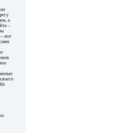
ние
регу
им, а
йта –
бы
 — вот
 сами
от
ников
чно
жанные
 своего
 Не
ро