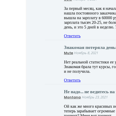
За первый месяц, как я начал
нашла постоянного заказчика
вышла на зарплату в 60000 р
зарплата тысяч 20-25, не боле
день, и это 5 дней в неделю
Ответить
Знакомая потеряла день
Mute
Ноябрь 8, 2021
Нет реальной статистики ее 
Знакомая брала тут курсы, г
и не получила.
Ответить
Не надо… не ведитесь на
Montana
Ноябрь 23, 2021
Ой как же много красивых ис
теперь зарабывает огромные 
тошнит? Меня вот тошнит.