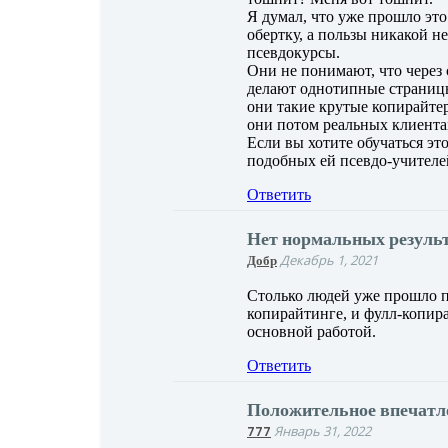
Я думал, что уже прошло эт
обертку, а пользы никакой н
псевдокурсы.
Они не понимают, что через 
делают однотипные страницы 
они такие крутые копирайтер
они потом реальных клиент
Если вы хотите обучаться это
подобных ей псевдо-учителей
Ответить
Нет нормальных резуль
Добр
Декабрь 1, 2021
Столько людей уже прошло по
копирайтинге, и фулл-копира
основной работой.
Ответить
Положительное впечатл
777
Январь 31, 2022