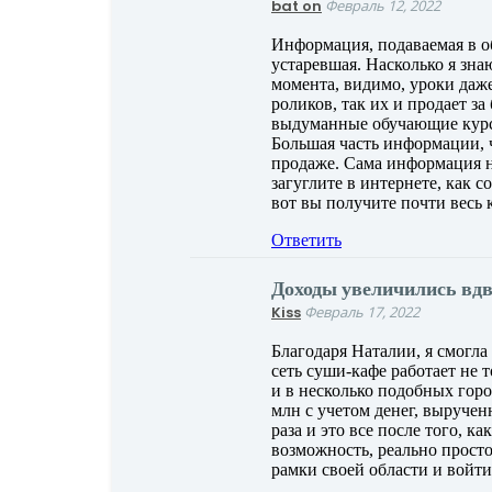
bat on
Февраль 12, 2022
Информация, подаваемая в 
устаревшая. Насколько я знаю
момента, видимо, уроки даже
роликов, так их и продает за
выдуманные обучающие курс
Большая часть информации, ч
продаже. Сама информация не
загуглите в интернете, как 
вот вы получите почти весь к
Ответить
Доходы увеличились вдв
Kiss
Февраль 17, 2022
Благодаря Наталии, я смогла
сеть суши-кафе работает не 
и в несколько подобных горо
млн с учетом денег, выручен
раза и это все после того, к
возможность, реально просто
рамки своей области и войт