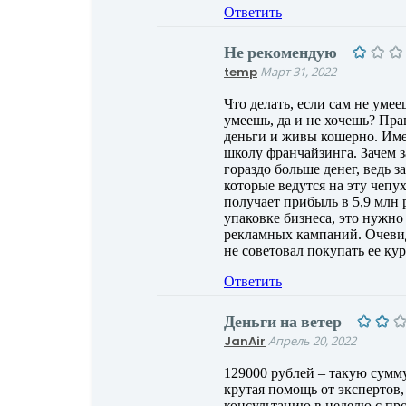
Ответить
Не рекомендую
temp
Март 31, 2022
Что делать, если сам не уме
умеешь, да и не хочешь? Пр
деньги и живы кошерно. Име
школу франчайзинга. Зачем з
гораздо больше денег, ведь з
которые ведутся на эту чепух
получает прибыль в 5,9 млн 
упаковке бизнеса, это нужно 
рекламных кампаний. Очевид
не советовал покупать ее ку
Ответить
Деньги на ветер
JanAir
Апрель 20, 2022
129000 рублей – такую сумму
крутая помощь от экспертов,
консультацию в неделю с пр