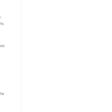
е
ть
ано
пты