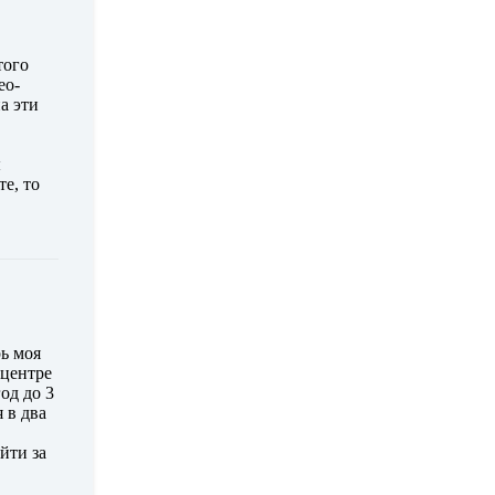
того
ео-
а эти
ы
е, то
рь моя
 центре
од до 3
 в два
йти за