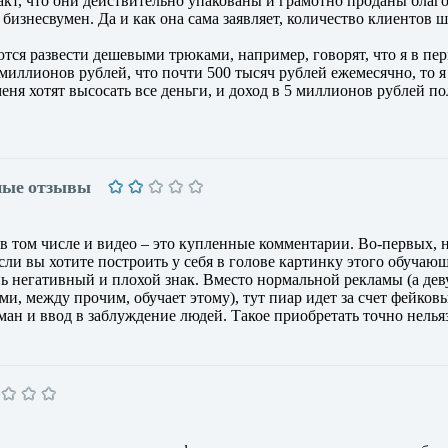
факт, что они действительно упакованы и грамотно проданы благ
изнесвумен. Да и как она сама заявляет, количество клиентов ш
ются развести дешевыми трюками, например, говорят, что я в пе
миллионов рублей, что почти 500 тысяч рублей ежемесячно, то я
еня хотят высосать все деньги, и доход в 5 миллионов рублей п
ные отзывы
в том числе и видео – это купленные комментарии. Во-первых, 
сли вы хотите построить у себя в голове картинку этого обучаю
нь негативный и плохой знак. Вместо нормальной рекламы (а де
ми, между прочим, обучает этому), тут пиар идет за счет фейков
ан и ввод в заблуждение людей. Такое приобретать точно нельяз