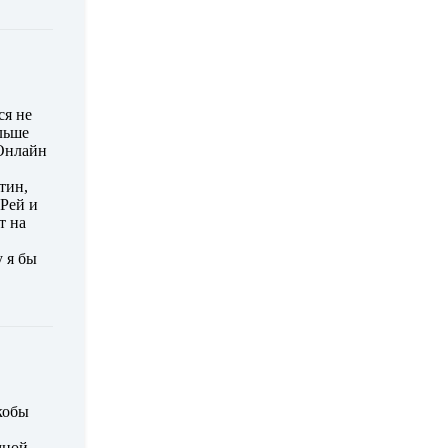
ся не
льше
 Онлайн
тин,
 Рей и
т на
 я бы
кобы
мной