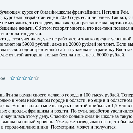
обучающем курсе от Онлайн-школы франчайзинга Наталии Рей,
, курс был разработан еще в 2020 году, если не ранее. Так вот, с 
 не менялись, то есть девушка как один раз записала партию вид
 бешеные деньги. Об этом говорят многие, кто все-таки повелся н
ы и оплатил деньги.
то дается ученикам, уже не работает, и только вредит успешной
 тянет на 59000 рублей, даже на 20000 рублей не тянет. Если в
создать свой одностраничный сайт и упаковать страничку Вконтакт
урс от этой авторши, только бесплатно, а не за 60000 рублей.
ое
 выйти за рамки своего мелкого города в 100 тысяч рублей. Тепе
только в моем небольшом городе в области, но еще в и областном
дках. Это позволило мне шагнуть с чистой прибыль в 1,5 млн в г
ных с продаж франшизы и роялти. По сути, заработок увеличился
ак я научилась этому делу. Спасибо больше онлайн-школе за такую
 вышла на новый уровень. Уже даже заглядываю на то, чтобы вы
и в города-миллионники. Посмотрим, может и получится.