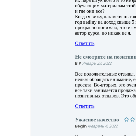
их пара штук всего и то не 
обучающим материалам этой б
и где они все?
Когда я вижу, как меня пыта
год выйду на доход свыше 5 
прекрасно понимаю, что из м
автор курса, но никак не я.
Ответить
Не смотрите на позитив
BIP
Январь 29, 2022
Все положительные отзывы, 
нельзя обращать внимание, е
проекта. Во-вторых, это оче
все-таки занимается продажа
позитивных отзывов. Это обм
Ответить
Ужасное качество
Begin
Февраль 4, 2022