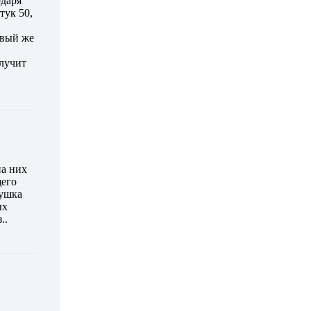
одаря
тук 50,
рвый же
олучит
на них
щего
вушка
ых
..