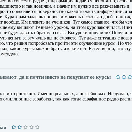
чество совсем страдает, информация подается непонятно, особен
льшинство и так новички, а значит им нужно все разжевывать и
росто объясняется поверхностно какая-то часть информации, а з
е. Кураторам задаешь вопрос, и можешь несколько дней точно ж
ят вообще. Им плевать на учеников. Тут самое главное, чтобы че
льше ему вышлют 19 видео-уроков, на этом курс закончился. Никт
то не будет давать обратную связь. Вы уроки получили? Получили
уть деньги за эту чушь вы не сможете. Тут даже ситуация с возв
ею, что решил попробовать пройти эти обучающие курсы. Но что
нал, какие курсы можно брать, а какие нет. Естественно, что эту
комендую.
тывают, да и почти никто не покупает ее курсы
х в интернете нет. Именно реальных, а не фейковых. Не думаю, ч
огомиллионные заработки, так как тогда сарафанное радио расп
ная