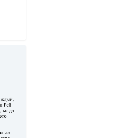
каждый,
и Рей.
, когда
это
олько