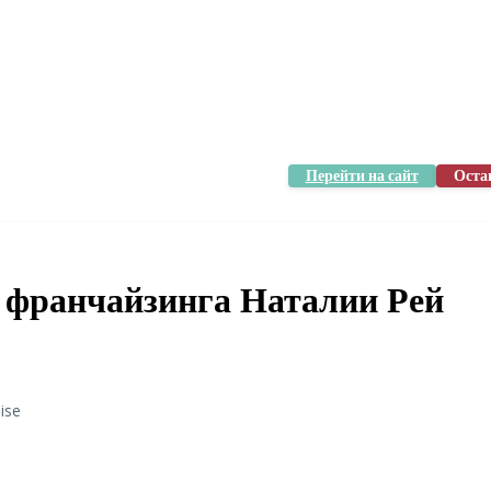
Перейти на сайт
Оста
франчайзинга Наталии Рей
hise