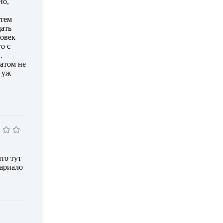
но,
атем
дать
ловек
о с
.
ратом не
 уж
то тут
иариало