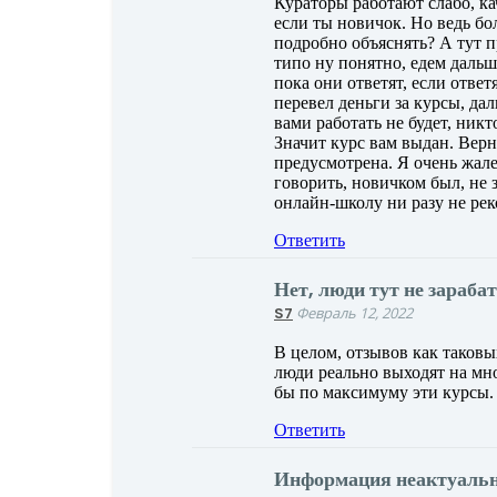
Кураторы работают слабо, ка
если ты новичок. Но ведь бо
подробно объяснять? А тут п
типо ну понятно, едем дальш
пока они ответят, если ответ
перевел деньги за курсы, да
вами работать не будет, ник
Значит курс вам выдан. Верн
предусмотрена. Я очень жал
говорить, новичком был, не з
онлайн-школу ни разу не ре
Ответить
Нет, люди тут не зараба
S7
Февраль 12, 2022
В целом, отзывов как таковы
люди реально выходят на мн
бы по максимуму эти курсы.
Ответить
Информация неактуаль