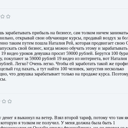
ешь зарабатывать прибыль на бизнесе, сам толком ничем занимать
авильно, открывай свои обучающие курсы, продавай воздух за бо
нно таким путем пошла Наталия Рей, которая продвигает свою
апускать свой бизнес, когда можно обучать этому и зарабатывать
а 19 видео уроков девушка просит 59000 рублей. Берутся 100 бура
у, покупают за 59000 рублей 19 видео из интернета, вот Наталия
рублей. Легко? Очень легко. Чтобы ей заработать такой же профи
целый год пахать, а тут найти 100 человек, запустив несколько
но, что девушка зарабатывает только на продаже курса. Поэтому
рсы.
 денег я выкинул на ветер. Взял второй тариф, потому что там я
 которую я толком не получил. У меня должна была быть 1
офессионалом от Онлайн школы франчайзинга, но он провел со 