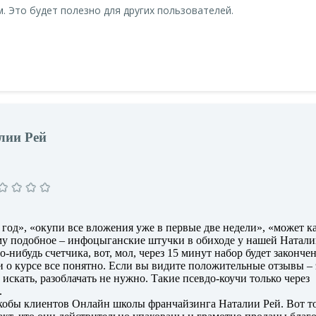
. Это будет полезно для других пользователей.
лии Рей
 год», «окупи все вложения уже в первые две недели», «может 
ому подобное – инфоцыганские штучки в обиходе у нашей Натали
о-нибудь счетчика, вот, мол, через 15 минут набор будет закончен
и о курсе все понятно. Если вы видите положительные отзывы – 
 искать, разоблачать не нужно. Такие псевдо-коучи только через
.
кобы клиентов Онлайн школы франчайзинга Наталии Рей. Вот т