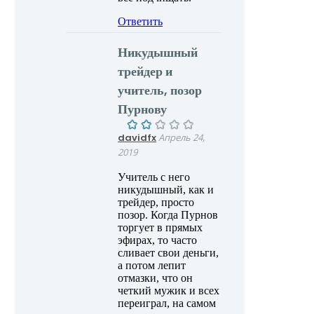
Ответить
Никудышный
трейдер и
учитель, позор
Пурнову
davidfx
Апрель 24,
2019
Учитель с него
никудышный, как и
трейдер, просто
позор. Когда Пурнов
торгует в прямых
эфирах, то часто
сливает свои деньги,
а потом лепит
отмазки, что он
четкий мужик и всех
переиграл, на самом