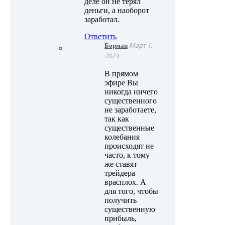
деле он не терял
деньги, а наоборот
заработал.
Ответить
Борман
Март 1,
2023
В прямом
эфире Вы
никогда ничего
существенного
не заработаете,
так как
существенные
колебания
происходят не
часто, к тому
же ставят
трейдера
врасплох. А
для того, чтобы
получить
существенную
прибыль,