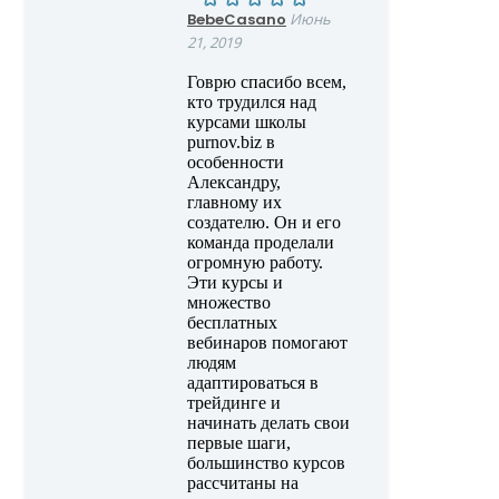
BebeCasano
Июнь
21, 2019
Говрю спасибо всем,
кто трудился над
курсами школы
purnov.biz в
особенности
Александру,
главному их
создателю. Он и его
команда проделали
огромную работу.
Эти курсы и
множество
бесплатных
вебинаров помогают
людям
адаптироваться в
трейдинге и
начинать делать свои
первые шаги,
большинство курсов
рассчитаны на