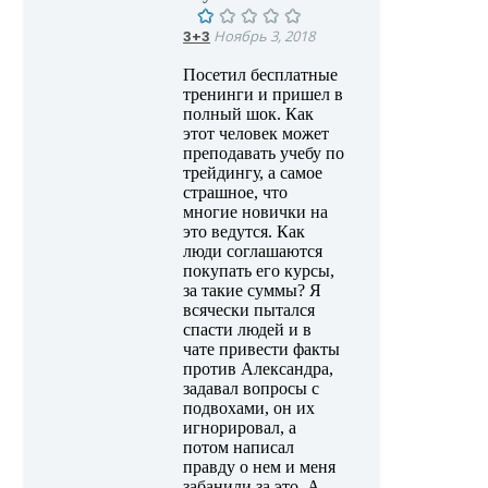
3+3
Ноябрь 3, 2018
Посетил бесплатные
тренинги и пришел в
полный шок. Как
этот человек может
преподавать учебу по
трейдингу, а самое
страшное, что
многие новички на
это ведутся. Как
люди соглашаются
покупать его курсы,
за такие суммы? Я
всячески пытался
спасти людей и в
чате привести факты
против Александра,
задавал вопросы с
подвохами, он их
игнорировал, а
потом написал
правду о нем и меня
забанили за это. А