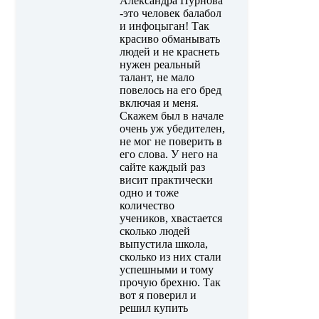
Александра Пурнова
-это человек балабол
и инфоцыган! Так
красиво обманывать
людей и не краснеть
нужен реальный
талант, не мало
повелось на его бред
включая и меня.
Скажем был в начале
очень уж убедителен,
не мог не поверить в
его слова. У него на
сайте каждый раз
висит практически
одно и тоже
количество
учеников, хвастается
сколько людей
выпустила школа,
сколько из них стали
успешными и тому
прочую брехню. Так
вот я поверил и
решил купить