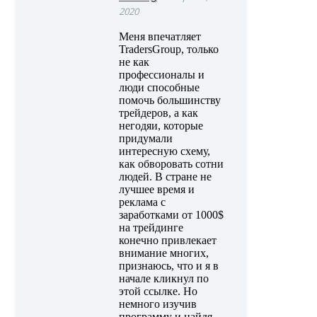
2020
Меня впечатляет
TradersGroup, только
не как
профессионалы и
люди способные
помочь большинству
трейдеров, а как
негодяи, которые
придумали
интересную схему,
как обворовать сотни
людей. В стране не
лучшее время и
реклама с
заработками от 1000$
на трейдинге
конечно привлекает
внимание многих,
признаюсь, что и я в
начале кликнул по
этой ссылке. Но
немного изучив
программу и найдя