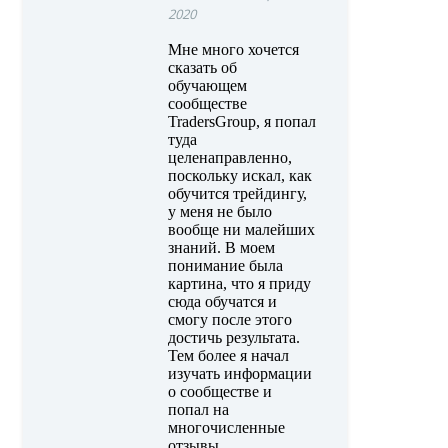
2020
Мне много хочется
сказать об
обучающем
сообществе
TradersGroup, я попал
туда
целенаправленно,
поскольку искал, как
обучится трейдингу,
у меня не было
вообще ни малейших
знаний. В моем
понимание была
картина, что я приду
сюда обучатся и
смогу после этого
достичь результата.
Тем более я начал
изучать информации
о сообществе и
попал на
многочисленные
отзывы