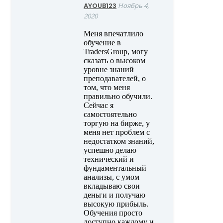
AYOUB123
Ноябрь 4,
2020
Меня впечатлило
обучение в
TradersGroup, могу
сказать о высоком
уровне знаний
преподавателей, о
том, что меня
правильно обучили.
Сейчас я
самостоятельно
торгую на бирже, у
меня нет проблем с
недостатком знаний,
успешно делаю
технический и
фундаментальный
анализы, с умом
вкладываю свои
деньги и получаю
высокую прибыль.
Обучения просто
доступно каждому и