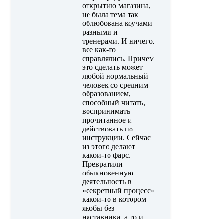
открытию магазина,
не была тема так
облюбована коучами
разными и
тренерами. И ничего,
все как-то
справлялись. Причем
это сделать может
любой нормальный
человек со средним
образованием,
способный читать,
воспринимать
прочитанное и
действовать по
инструкции. Сейчас
из этого делают
какой-то фарс.
Превратили
обыкновенную
деятельность в
«секретный процесс»
какой-то в котором
якобы без
наставника, а то и