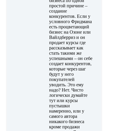
бизнеса по одной
простой причине –
создание
конкурентов. Если у
условного Фридмана
есть процветающий
бизнес на Озоне или
Вайлдберриз и он
продает курсы где
рассказывает как
стать такими же
успешными – он себе
создает конкурентов,
которые через шаг
будут у него
покупателей
уводить. Это ему
надо? Нет. Чисто
логически думайте
тут или курсы
пустышки
намеренно, или у
самого автора
никакого бизнеса
кроме продажи