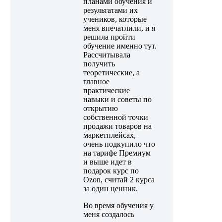
планами обучения и
результатами их
учеников, которые
меня впечатлили, и я
решила пройти
обучение именно тут.
Рассчитывала
получить
теоретические, а
главное
практические
навыки и советы по
открытию
собственной точки
продажи товаров на
маркетплейсах,
очень подкупило что
на тарифе Премиум
и выше идет в
подарок курс по
Ozon, считай 2 курса
за один ценник.
Во время обучения у
меня создалось