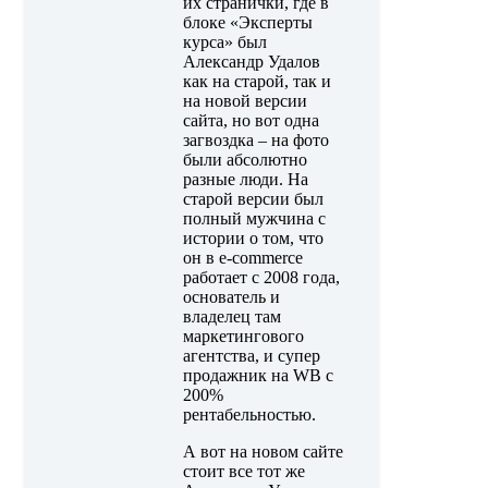
их странички, где в
блоке «Эксперты
курса» был
Александр Удалов
как на старой, так и
на новой версии
сайта, но вот одна
загвоздка – на фото
были абсолютно
разные люди. На
старой версии был
полный мужчина с
истории о том, что
он в e-commerce
работает с 2008 года,
основатель и
владелец там
маркетингового
агентства, и супер
продажник на WB с
200%
рентабельностью.
А вот на новом сайте
стоит все тот же