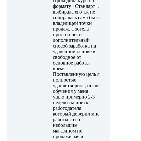
Проходила курс по
формату «Стандарт»,
выбирала его т.к не
собиралась сама быть
владелицей точки
продаж, а хотела
просто найти
дополнительный
способ заработка на
удаленной основе в
свободное от
основное работы
время.
Поставленную цель я
полностью
удовлетворила, после
обучения у меня
ушло примерно 2-3
недели на поиск
работодателя
который доверил мне
работы с его
небольшим
магазином по
продаже чая и